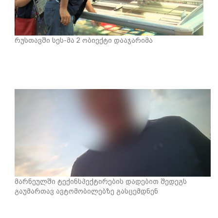
რუსთავში სეს-მა 2 ობიექტი დააჯარიმა
მარნეულში ტექინსპექტირების დადებით შედეგს
გაუმართავ ავტომობილებზე გასცემდნენ