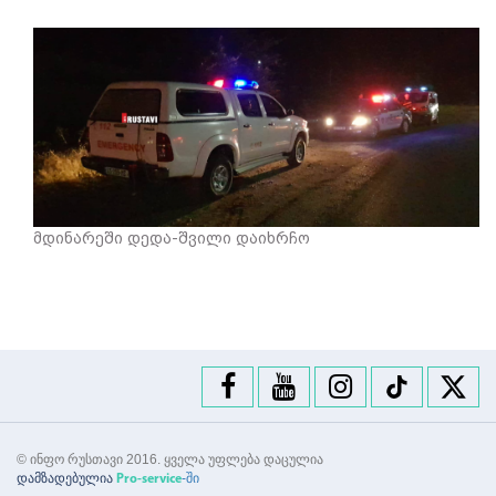
მდინარეში დედა-შვილი დაიხრჩო
© ინფო რუსთავი 2016. ყველა უფლება დაცულია
დამზადებულია
-ში
Pro-service