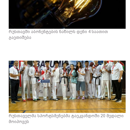
რუსთავში აბონენტების ნაწილს დენი 4 საათით
გაეთიშება
რუსთაველმა სპორტსმენებმა ტაეკვანდოში 20 მედალი
მოიპოვეს