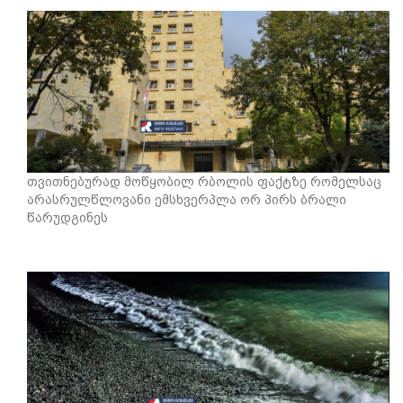
თვითნებურად მოწყობილ რბოლის ფაქტზე რომელსაც
არასრულწლოვანი ემსხვერპლა ორ პირს ბრალი
წარუდგინეს