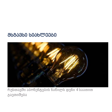
მსგავსი სიახლეები
რუსთავში აბონენტების ნაწილს დენი 4 საათით
გაეთიშება