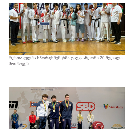
რუსთაველმა სპორტსმენებმა ტაეკვანდოში 20 მედალი
მოიპოვეს