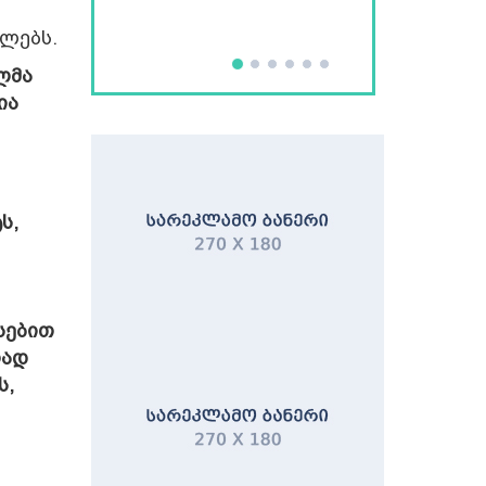
ლებს.
ლმა
ია
ს,
სებით
ლად
ს,