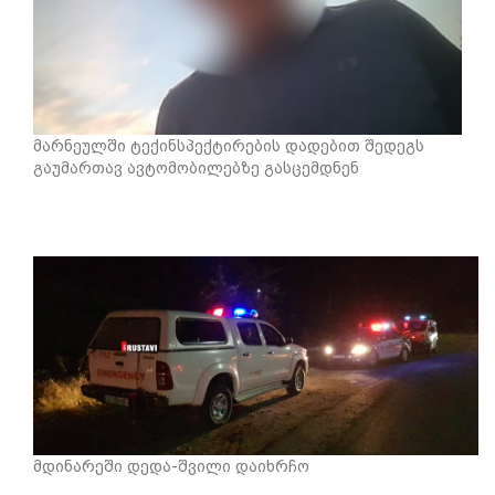
მარნეულში ტექინსპექტირების დადებით შედეგს
გაუმართავ ავტომობილებზე გასცემდნენ
მდინარეში დედა-შვილი დაიხრჩო