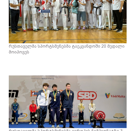
რუსთაველმა სპორტსმენებმა ტაეკვანდოში 20 მედალი
მოიპოვეს