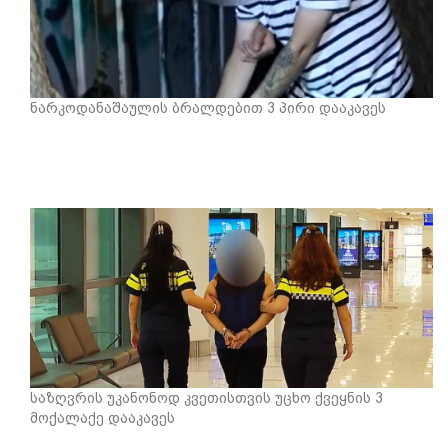
ნარკოდანაშაულის ბრალდებით 3 პირი დააკავეს
საზღვრის უკანონოდ კვეთისთვის უცხო ქვეყნის 3
მოქალაქე დააკავეს