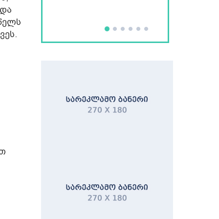
 და
 წელს
ვეს.
ა
ით