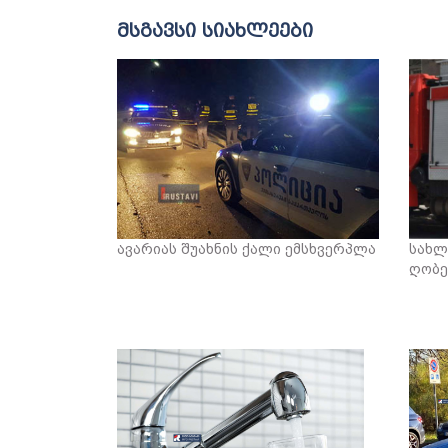
მსგავსი სიახლეები
ავარიას შუახნის ქალი ემსხვერპლა
სახლ
ღობე