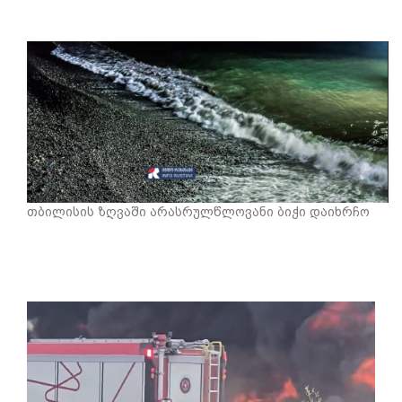
თბილისის ზღვაში არასრულწლოვანი ბიჭი დაიხრჩო