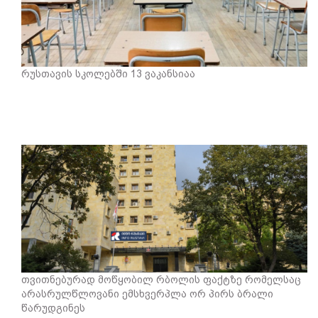
რუსთავის სკოლებში 13 ვაკანსიაა
თვითნებურად მოწყობილ რბოლის ფაქტზე რომელსაც
არასრულწლოვანი ემსხვერპლა ორ პირს ბრალი
წარუდგინეს